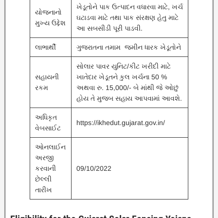
ખેડૂતોને પાક ઉત્પાદન વધારવા માટે, ખર્ચ
યોજનાનો
ઘટાડવા માટે તથા પાક સંરક્ષણ હેતુ માટે
મુખ્ય ઉદ્દેશ
આ સબસીડી પૂરી પાડવી.
લાભાર્થી
ગુજરાતના તમામ જમીન ધારક ખેડૂતોને
સોલાર પાવર યુનિટ/કીટ ખરીદી માટે
સહાયની
ખાતેદાર ખેડૂતને કુલ ખર્ચના 50 %
રકમ
અથવા રુ. 15,000/- બે માંથી જે ઓછું
હોય તે મુજબ સહાય આપવામાં આવશે.
અધિકૃત
https://ikhedut.gujarat.gov.in/
વેબસાઈટ
ઓનલાઈન
અરજી
કરવાની
09/10/2022
છેલ્લી
તારીખ