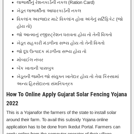
લાભાર્થીનું રેશનકાર્ડની નકલ (Ration Card)
ખેડૂત લાભાર્થીના આધારકાર્ડની નકલ
વિકલાંગ અરજદાર માટે વિકલાંગ હોવા અંગેનું સર્ટિફિકેટ (જો
હોય તો)
જો આત્માનું રજીસ્ટ્રેશન ધરાવતા હોય તો તેની વિગતો
ખેડૂત સહકારી મંડળીના સભ્ય હોય તો તેની વિગતો
જો દૂધ ઉત્પાદક મંડળીના સભ્ય હોય તો
મોબાઈલ નંબર
બેંક ખાતાની પાસબુક
ખેડૂતની જમીન જો સંયુક્ત ખાતેદાર હોય તો તેવા કિસ્સામાં
અન્ય હિસ્સેદારના સંમતિપત્રક
How To Online Apply Gujarat Solar Fencing Yojana
2022
This is a Yojanafor the farmers of the state to install solar
around their farm. To avail this subsidy Yojana online
application has to be done from Ikedut Portal. Farmers can
apply online from the computer operator of their village