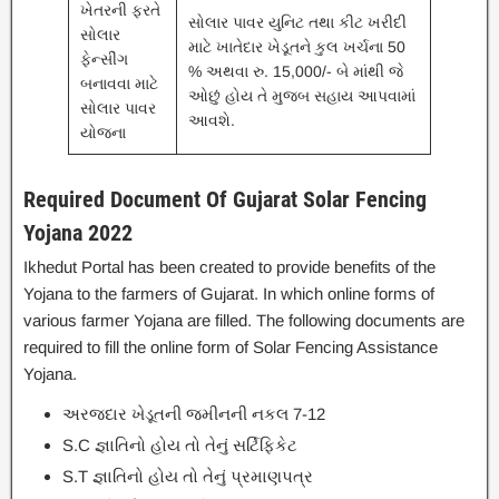
ખેતરની ફરતે
સોલાર પાવર યુનિટ તથા કીટ ખરીદી
સોલાર
માટે ખાતેદાર ખેડૂતને કુલ ખર્ચના 50
ફેન્સીંગ
% અથવા રુ. 15,000/- બે માંથી જે
બનાવવા માટે
ઓછું હોય તે મુજબ સહાય આપવામાં
સોલાર પાવર
આવશે.
યોજના
Required Document Of Gujarat Solar Fencing
Yojana 2022
Ikhedut Portal has been created to provide benefits of the
Yojana to the farmers of Gujarat. In which online forms of
various farmer Yojana are filled. The following documents are
required to fill the online form of Solar Fencing Assistance
Yojana.
અરજદાર ખેડૂતની જમીનની નકલ 7-12
S.C જ્ઞાતિનો હોય તો તેનું સર્ટિફિકેટ
S.T જ્ઞાતિનો હોય તો તેનું પ્રમાણપત્ર